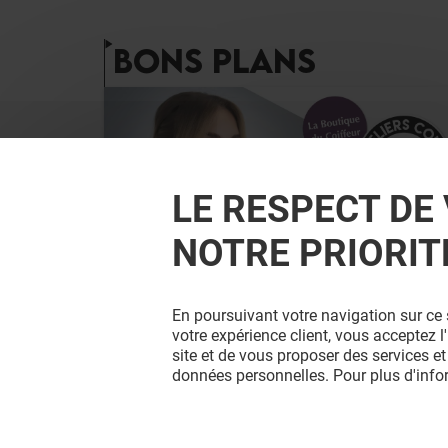
BONS PLANS
LE RESPECT DE 
NOTRE PRIORIT
LA BOUTIQUE DU COIFFEUR
En poursuivant votre navigation sur ce 
ATELIERS COIFFURE EUGÈNE
votre expérience client, vous acceptez 
PERMA
site et de vous proposer des services et
données personnelles. Pour plus d'inf
Valable du 15/08/26 au 22/08/26