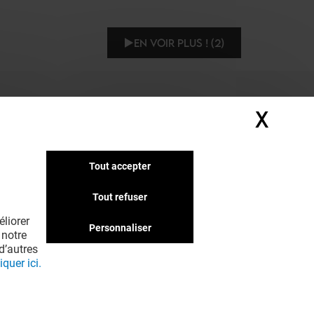
EN VOIR PLUS ! (2)
X
Masq
Tout accepter
Tout refuser
liorer
Personnaliser
 notre
d’autres
iquer ici.