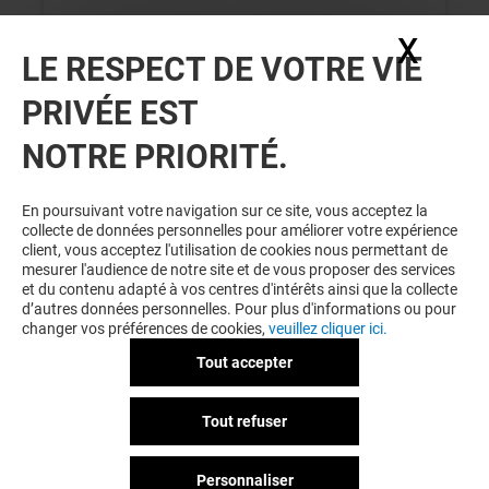
X
Masq
LE RESPECT DE VOTRE VIE
VOIR LE DETAIL
PRIVÉE EST
NOTRE PRIORITÉ.
En poursuivant votre navigation sur ce site, vous acceptez la
collecte de données personnelles pour améliorer votre expérience
client, vous acceptez l'utilisation de cookies nous permettant de
mesurer l'audience de notre site et de vous proposer des services
et du contenu adapté à vos centres d'intérêts ainsi que la collecte
LA BOUTIQUE DU COIFFEUR
d’autres données personnelles. Pour plus d'informations ou pour
changer vos préférences de cookies,
veuillez cliquer ici.
SCHWARZKOPF
PROFESSIONAL
Tout accepter
Valable du 01/08/26 au 31/08/26
Tout refuser
Personnaliser