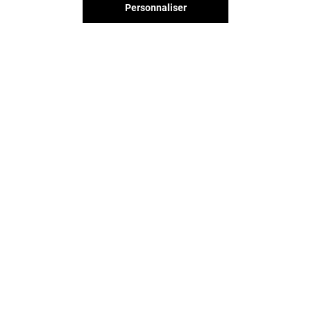
Personnaliser
Vous avez quitté Ecully Grand
Ouest ? L'aventure continue sur les
réseaux sociaux !
ECULLY GRAND OUEST & VOUS
CONTACT