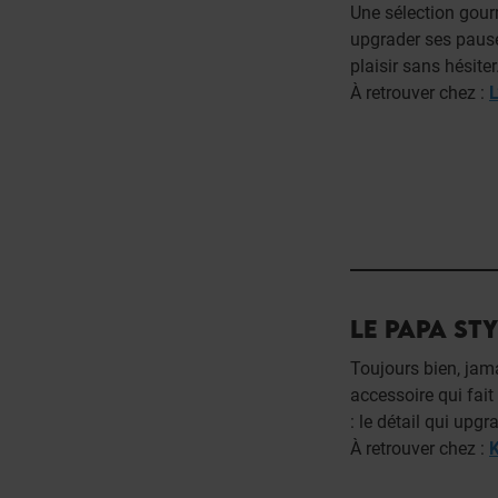
Une sélection gour
upgrader ses pauses
plaisir sans hésiter
À retrouver chez :
L
LE PAPA STY
Toujours bien, jama
accessoire qui fait
: le détail qui upg
À retrouver chez :
K