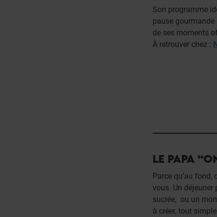
Son programme idéal
pause gourmande : t
de ses moments of
À retrouver chez :
LE PAPA “O
Parce qu’au fond, c
vous. Un déjeuner
sucrée, ou un mome
à créer, tout simpl