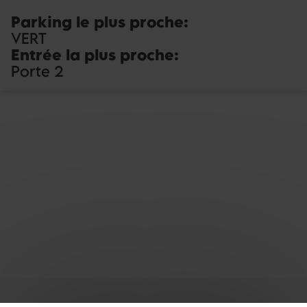
Parking le plus proche
:
VERT
Entrée la plus proche
:
Porte 2